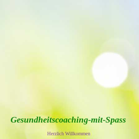
Gesundheitscoaching-mit-Spass
Herzlich Willkommen