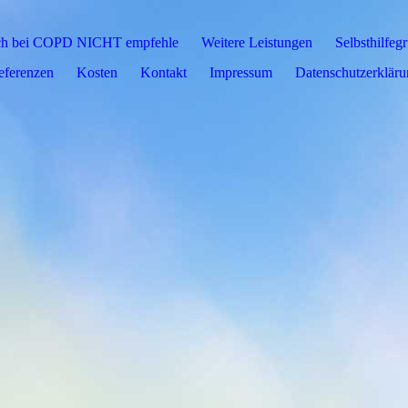
 ich bei COPD NICHT empfehle
Weitere Leistungen
Selbsthilfeg
eferenzen
Kosten
Kontakt
Impressum
Datenschutz­erklär