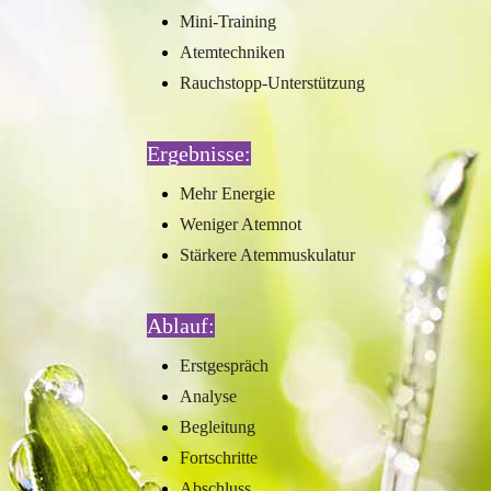
Mini-Training
Atemtechniken
Rauchstopp-Unterstützung
Ergebnisse:
Mehr Energie
Weniger Atemnot
Stärkere Atemmuskulatur
Ablauf:
Erstgespräch
Analyse
Begleitung
Fortschritte
Abschluss