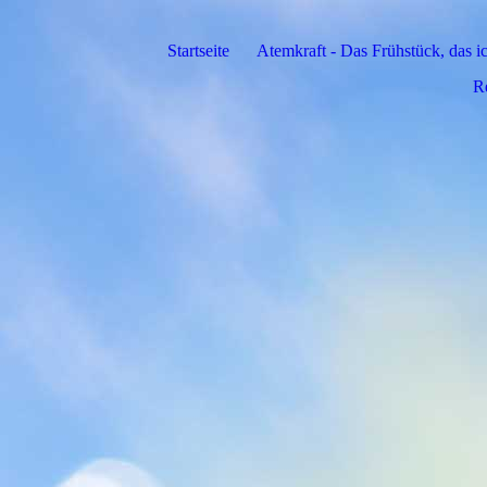
Startseite
Atemkraft - Das Frühstück, das
R