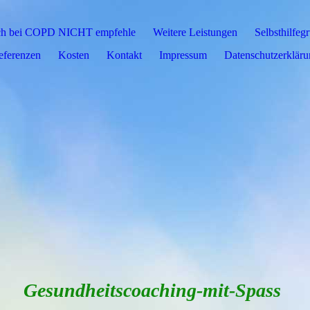
 ich bei COPD NICHT empfehle
Weitere Leistungen
Selbsthilfeg
eferenzen
Kosten
Kontakt
Impressum
Datenschutz­erklär
Gesundheitscoaching-mit-Spass