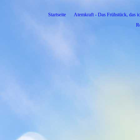
Startseite
Atemkraft - Das Frühstück, das
R