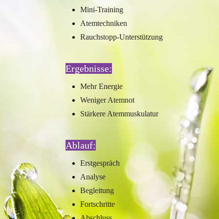
Mini-Training
Atemtechniken
Rauchstopp-Unterstützung
Ergebnisse:
Mehr Energie
Weniger Atemnot
Stärkere Atemmuskulatur
Ablauf:
Erstgespräch
Analyse
Begleitung
Fortschritte
Abschluss