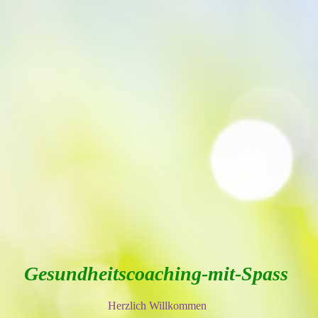
Gesundheitscoaching-mit-Spass
Herzlich Willkommen