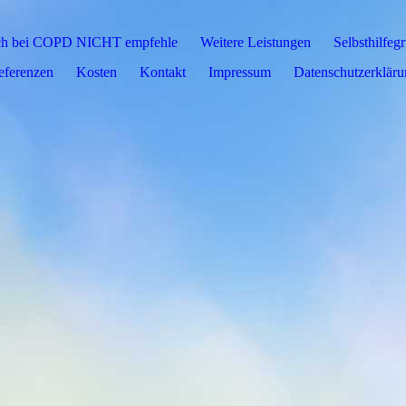
 ich bei COPD NICHT empfehle
Weitere Leistungen
Selbsthilfeg
eferenzen
Kosten
Kontakt
Impressum
Datenschutz­erklär