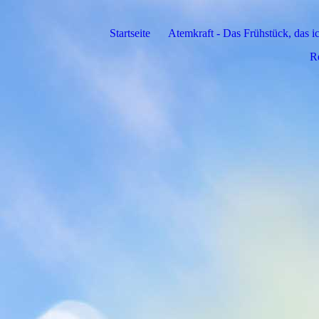
Startseite
Atemkraft - Das Frühstück, das
R